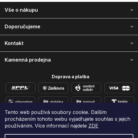
Z
Vše o nákupu
á
p
a
Doporučujeme
t
í
Kontakt
Kamenná prodejna
Doprava a platba
Tento web používá soubory cookie. Dalším
procházením tohoto webu vyjadřujete souhlas s jejich
Přidejte se k nám na sítích
používáním. Více informací najdete
ZDE