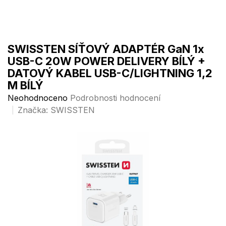
Přejít
na
obsah
SWISSTEN SÍŤOVÝ ADAPTÉR GaN 1x
USB-C 20W POWER DELIVERY BÍLÝ +
DATOVÝ KABEL USB-C/LIGHTNING 1,2
M BÍLÝ
Průměrné
Neohodnoceno
Podrobnosti hodnocení
hodnocení
Značka:
SWISSTEN
produktu
je
0,0
z
5
hvězdiček.