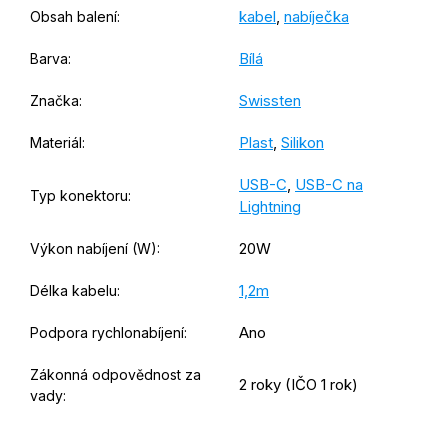
kabel
,
nabíječka
Obsah balení
:
Bílá
Barva
:
Swissten
Značka
:
Plast
,
Silikon
Materiál
:
USB-C
,
USB-C na
Typ konektoru
:
Lightning
20W
Výkon nabíjení (W)
:
1,2m
Délka kabelu
:
Ano
Podpora rychlonabíjení
:
Zákonná odpovědnost za
2 roky (IČO 1 rok)
vady
: