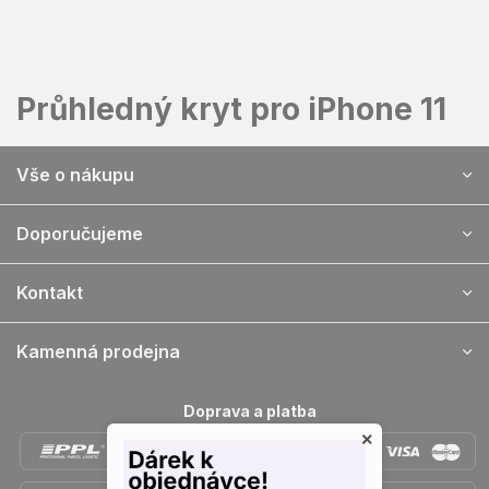
Přejít
na
obsah
Průhledný kryt pro iPhone 11
Z
Vše o nákupu
á
p
a
Doporučujeme
t
í
Kontakt
Kamenná prodejna
Doprava a platba
×