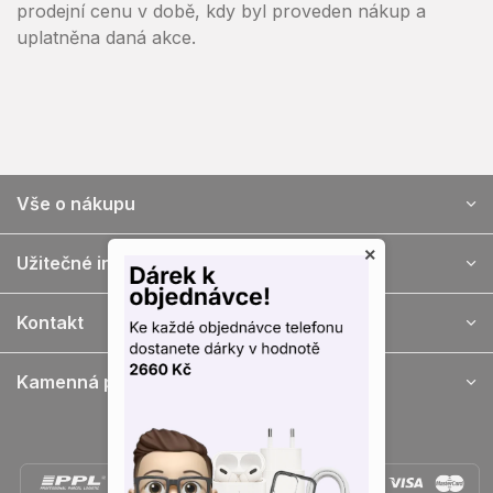
prodejní cenu v době, kdy byl proveden nákup a
uplatněna daná akce.
Vše o nákupu
Z
á
×
Užitečné informace
p
ä
Kontakt
t
i
e
Kamenná prodejna
Doprava a platba