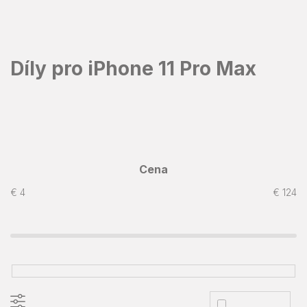
Prejsť
na
obsah
Díly pro iPhone 11 Pro Max
Cena
€
4
€
124