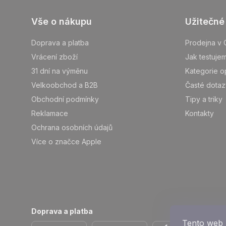
Z
Vše o nákupu
Užitečné
á
p
Doprava a platba
Prodejna v 
ä
Vrácení zboží
Jak testuje
t
31 dní na výměnu
Kategorie o
i
Velkoobchod a B2B
Časté dotaz
e
Obchodní podmínky
Tipy a triky
Reklamace
Kontakty
Ochrana osobních údajů
Více o značce Apple
Doprava a platba
Tento web 