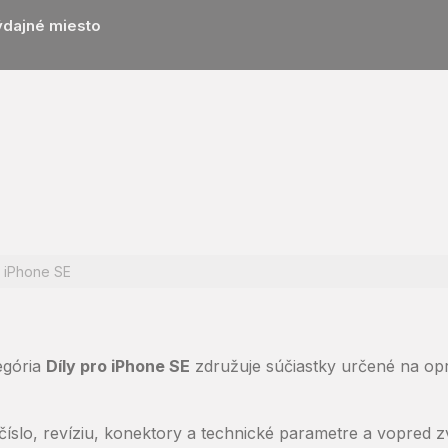
ýdajné miesto
iPhone SE
egória
Díly pro iPhone SE
združuje súčiastky určené na opr
číslo, revíziu, konektory a technické parametre a vopred