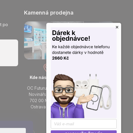
Kamenná prodejna
t po
×
Kde nás najdete
Otevřeno každý den
OC Futurum Ostrava
Po - Ne:
Novinářská 3178/6
9 - 21 hod.
702 00 Moravská
Do prodejny
Ostrava a Přívoz
Přidejte se k nám na sítích