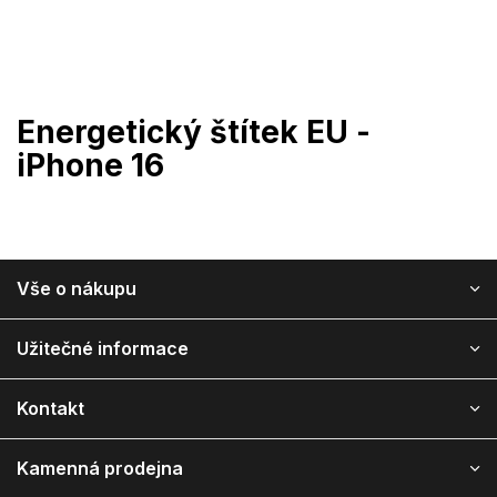
Prejsť
na
obsah
Energetický štítek EU -
iPhone 16
Vše o nákupu
Z
á
Užitečné informace
p
ä
Kontakt
t
i
e
Kamenná prodejna