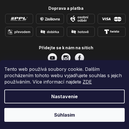
Doprava a platba
Přidejte se k nám na sítích
Tento web používá soubory cookie. Dalším
procházením tohoto webu vyjadřujete souhlas s jejich
Vytvoril Shoptet
používáním. Více informací najdete
ZDE
Copyright 2026
e-shop iPhoneLab.cz
. Všetky práva
vyhradené.
Nastavenie
Súhlasím