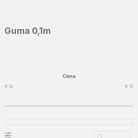
Prejsť
na
obsah
Guma 0,1m
Cena
€
14
€
15