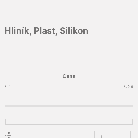
Prejsť
na
obsah
Hliník, Plast, Silikon
Cena
€
1
€
29