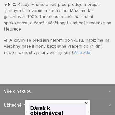
👨🏻‍💻 Každý iPhone u nás před prodejem projde
přísným testováním a kontrolou. Můžeme tak
garantovat 100% funkčnost a vaší maximální
spokojenost, o čemž svědčí například naše recenze na
Heurece
🔄 A kdyby se přeci jen netrefil do vkusu, nabízíme na
všechny naše iPhony bezplatné vrácení do 14 dní,
nebo možnost výměny za jiný kus (
Více zde
)
Vše o nákupu
Z
á
×
Užitečné informace
p
ä