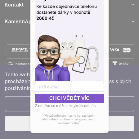
Kontakt
t
i
e
Kamenná prodejna
Doprava a platba
Tento web používá soubory cookie. Dalším
procházením tohoto webu vyjadřujete souhlas s jejich
Přidejte se k nám na sítích
používáním. Více informací najdete
ZDE
CHCI VĚDĚT VÍC
Nastavenie
Z odběru se můžete kdykoliv odhlásit.
Vytvoril Shoptet
Přihlášením souhlasíte se zasíláním
obchodních sdělení a se zpracováním
Copyright 2026
e-shop iPhoneLab.cz
. Všetky práva
Súhlasím
osobních údajů.
vyhradené.