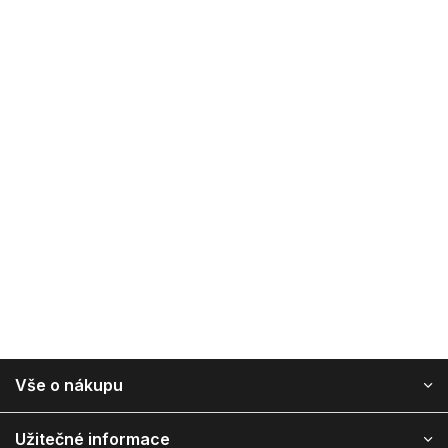
Z
Vše o nákupu
á
p
ä
Užitečné informace