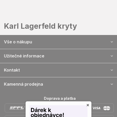
Prejsť
na
obsah
Karl Lagerfeld kryty
Z
Vše o nákupu
á
p
ä
Užitečné informace
t
i
Kontakt
e
Kamenná prodejna
Doprava a platba
×