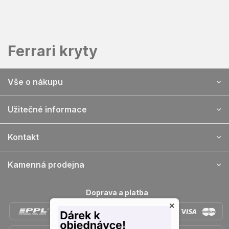
Prejsť
na
obsah
Ferrari kryty
Z
Vše o nákupu
á
p
ä
Užitečné informace
t
i
Kontakt
e
Kamenná prodejna
Doprava a platba
×