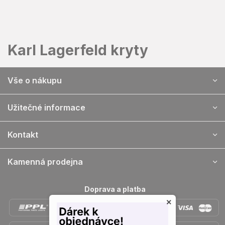
Prejsť
na
obsah
Karl Lagerfeld kryty
Z
Vše o nákupu
á
p
ä
Užitečné informace
t
i
Kontakt
e
Kamenná prodejna
Doprava a platba
×