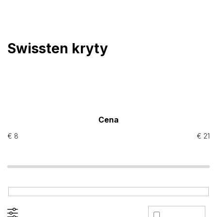
Prejsť
na
obsah
Swissten kryty
Cena
€
8
€
21