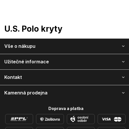
Prejsť
na
obsah
U.S. Polo kryty
Z
Vše o nákupu
á
p
ä
Užitečné informace
t
i
Kontakt
e
Kamenná prodejna
Doprava a platba