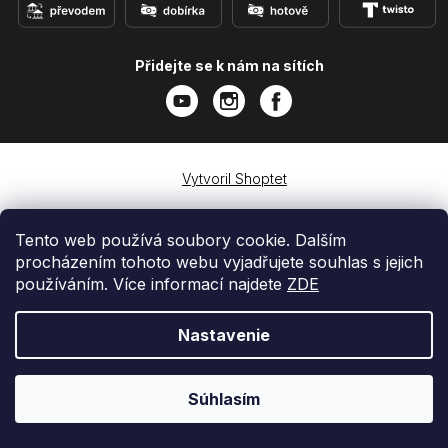
Přidejte se k nám na sítích
Vytvoril Shoptet
Copyright 2026
e-shop iPhoneLab.cz
. Všetky práva
vyhradené.
Tento web používá soubory cookie. Dalším
procházením tohoto webu vyjadřujete souhlas s jejich
používáním. Více informací najdete
ZDE
Nastavenie
Súhlasím