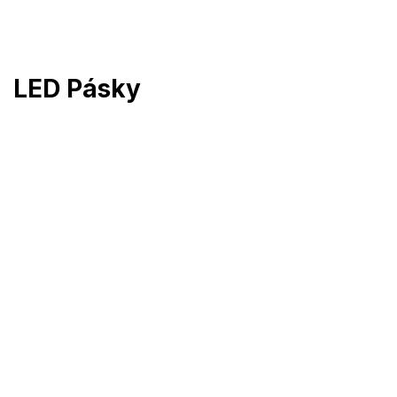
Prejsť
na
obsah
LED Pásky