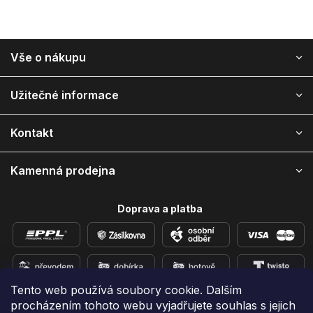
Z
Vše o nákupu
á
p
ä
Užitečné informace
t
i
Kontakt
e
Kamenná prodejna
Doprava a platba
Tento web používá soubory cookie. Dalším
procházením tohoto webu vyjadřujete souhlas s jejich
Přidejte se k nám na sítích