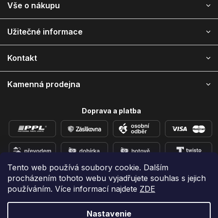
Vše o nákupu
á
p
ä
Užitečné informace
t
i
Kontakt
e
Kamenná prodejna
Doprava a platba
Tento web používá soubory cookie. Dalším
procházením tohoto webu vyjadřujete souhlas s jejich
Přidejte se k nám na sítích
používáním. Více informací najdete
ZDE
Nastavenie