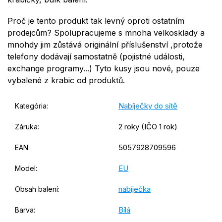
Proč je tento produkt tak levný oproti ostatním
prodejcům? Spolupracujeme s mnoha velkosklady a
mnohdy jim zůstává originální příslušenství ,protože
telefony dodávají samostatně (pojistné události,
exchange programy...) Tyto kusy jsou nové, pouze
vybalené z krabic od produktů.
Nabíječky do sítě
Kategória
:
2 roky (IČO 1 rok)
Záruka
:
5057928709596
EAN
:
EU
Model
:
nabíječka
Obsah balení
:
Bílá
Barva
: