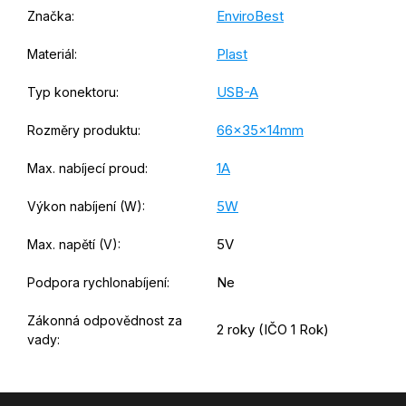
EnviroBest
Značka
:
Plast
Materiál
:
USB-A
Typ konektoru
:
66x35x14mm
Rozměry produktu
:
1A
Max. nabíjecí proud
:
5W
Výkon nabíjení (W)
:
5V
Max. napětí (V)
:
Ne
Podpora rychlonabíjení
:
Zákonná odpovědnost za
2 roky (IČO 1 Rok)
vady
:
Z