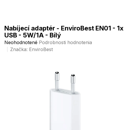
Prejsť
na
obsah
Nabíjecí adaptér - EnviroBest EN01 - 1x
USB - 5W/1A - Bílý
Priemerné
Neohodnotené
Podrobnosti hodnotenia
hodnotenie
Značka:
EnviroBest
produktu
je
0,0
z
5
hviezdičiek.