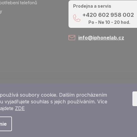
potřebení telefonů
Prodejna a servis
y
+420
602 958 002
Po - Ne 10 - 20 hod.
info@iphonelab.cz
používá soubory cookie. Dalším procházením
 vyjadřujete souhlas s jejich používáním. Více
najdete
ZDE
Copyright 2026
e-shop iPhoneLab.cz
. Všetky práva vyhradené.
nie
Vytvoril Shoptet