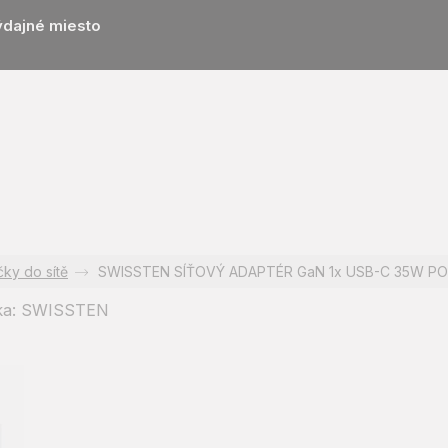
ýdajné miesto
čky do sítě
SWISSTEN SÍŤOVÝ ADAPTÉR GaN 1x USB-C 35W P
ka:
SWISSTEN