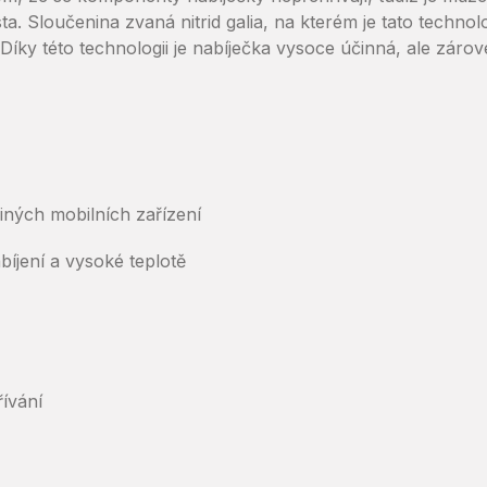
sta. Sloučenina zvaná nitrid galia, na kterém je tato technol
 Díky této technologii je nabíječka vysoce účinná, ale záro
jiných mobilních zařízení
bíjení a vysoké teplotě
řívání