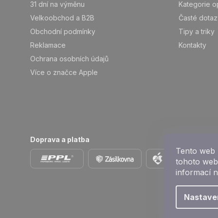
31 dní na výměnu
Kategorie o
i
Velkoobchod a B2B
Časté dotaz
e
Obchodní podmínky
Tipy a triky
Reklamace
Kontakty
Ochrana osobních údajů
Více o značce Apple
Doprava a platba
Tento web 
tohoto webu
informací 
Nastave