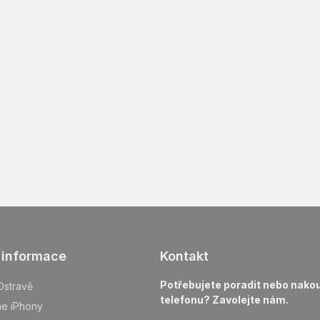
žke.
od 547 01, Czech republic
 informace
Kontakt
Potřebujete poradit nebo nakou
Ostravě
telefonu? Zavolejte nám.
me iPhony