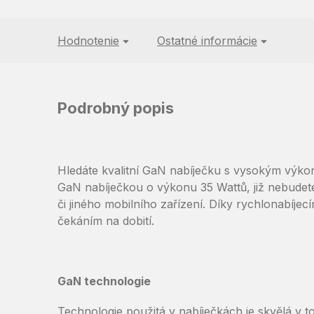
Hodnotenie
Ostatné informácie
Podrobný popis
Hledáte kvalitní GaN nabíječku s vysokým výko
GaN nabíječkou o výkonu 35 Wattů, již nebudete
či jiného mobilního zařízení. Díky rychlonabíj
čekáním na dobití.
GaN technologie
Technologie použitá v nabíječkách je skvělá v 