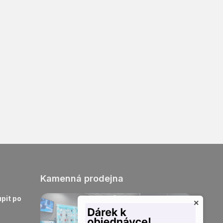
Kamenná prodejna
pit po
×