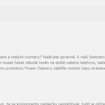
nem a malými rozměry? Našli jste správně. S naší Swissten
 muset čekat několik hodin na dobití vašeho telefonu, tabl
ecímu protokolu Power Delivery ušetříte mnoho času stráve
tom, že se komponenty nabíječky nepřehřívají, tudíž je můž