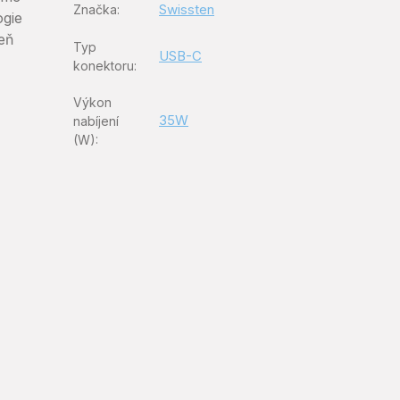
Swissten
Značka
:
ogie
veň
Typ
USB-C
konektoru
:
Výkon
35W
nabíjení
(W)
: