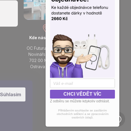
Kde nás najdete
Otevřeno každý den
OC Futurum Ostrava
Po - Ne:
Novinářská 3178/6
9 - 21 hod.
702 00 Moravská
Do prodejny
Ostrava a Přívoz
Přidejte se k nám na sítích
Súhlasím
CHCI VĚDĚT VÍC
Z odběru se můžete kdykoliv odhlásit.
Přihlášením souhlasíte se zasíláním
obchodních sdělení a se zpracováním
osobních údajů.