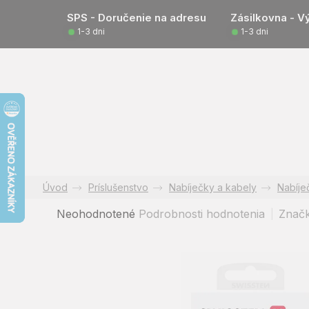
Prejsť
SPS - Doručenie na adresu
Zásilkovna - V
na
1-3 dni
1-3 dni
obsah
Príslušenstvo
Nabíječky a kabely
Nabíje
Priemerné
Neohodnotené
Podrobnosti hodnotenia
Znač
hodnotenie
produktu
je
0,0
z