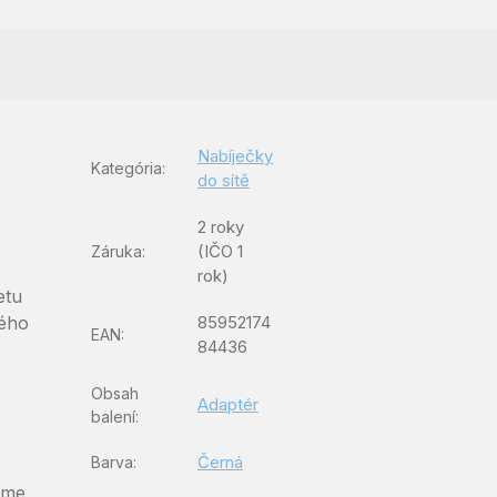
Nabíječky
Kategória
:
do sítě
2 roky
(IČO 1
Záruka
:
rok)
etu
ného
85952174
EAN
:
84436
Obsah
Adaptér
balení
:
Černá
Barva
:
eme