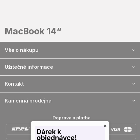
Prejsť
na
obsah
MacBook 14“
Z
Vše o nákupu
á
p
ä
Užitečné informace
t
i
Kontakt
e
Kamenná prodejna
Doprava a platba
×