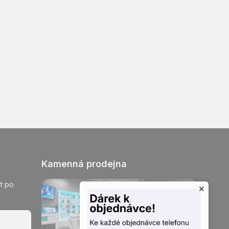
Kamenná prodejna
t po
×