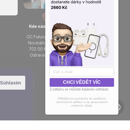
Kde nás najdete
Otevřeno každý den
OC Futurum Ostrava
Po - Ne:
Novinářská 3178/6
9 - 21 hod.
702 00 Moravská
Do prodejny
Ostrava a Přívoz
Přidejte se k nám na sítích
Súhlasím
CHCI VĚDĚT VÍC
Z odběru se můžete kdykoliv odhlásit.
Přihlášením souhlasíte se zasíláním
obchodních sdělení a se zpracováním
osobních údajů.