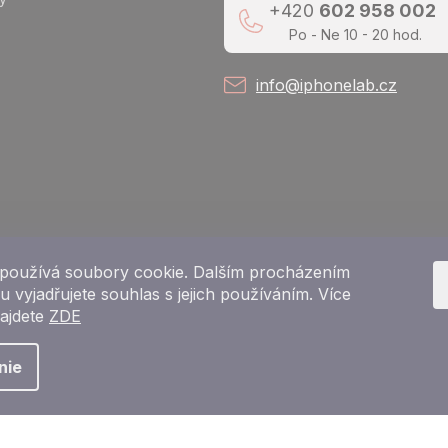
+420
602 958 002
Po - Ne 10 - 20 hod.
info@iphonelab.cz
používá soubory cookie. Dalším procházením
 vyjadřujete souhlas s jejich používáním. Více
najdete
ZDE
Copyright 2026
e-shop iPhoneLab.cz
. Všetky práva vyhradené.
nie
Vytvoril Shoptet