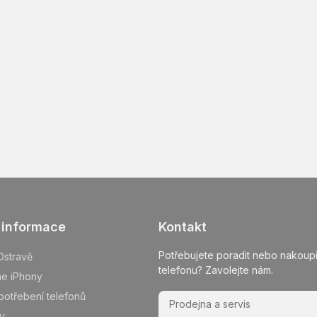
 informace
Kontakt
Potřebujete poradit nebo nakoupi
Ostravě
telefonu? Zavolejte nám.
me iPhony
potřebení telefonů
Prodejna a servis
y