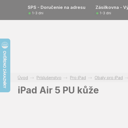
Prejsť
SPS - Doručenie na adresu
Zásilkovna - V
na
1-3 dni
1-3 dni
obsah
Príslušenstvo
Pro iPad
Obaly pro iPad
iPad Air 5 PU kůže