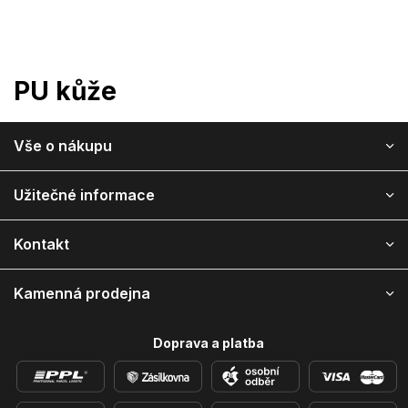
Prejsť
na
obsah
PU kůže
Z
Vše o nákupu
á
p
ä
Užitečné informace
t
i
Kontakt
e
Kamenná prodejna
Doprava a platba