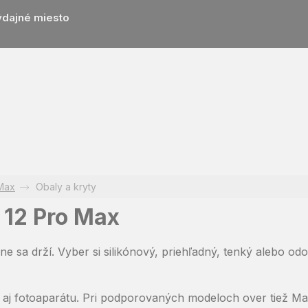
ýdajné miesto
 Max
Obaly a kryty
 12 Pro Max
 sa drží. Vyber si silikónový, priehľadný, tenký alebo odo
aj fotoaparátu. Pri podporovaných modeloch over tiež Ma