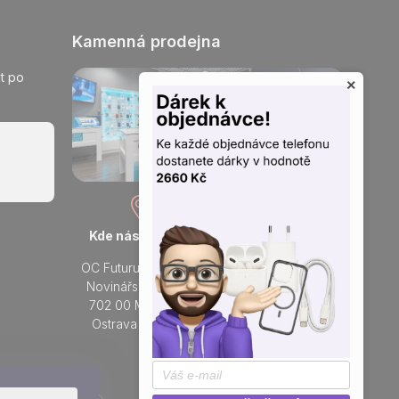
Kamenná prodejna
t po
×
Kde nás najdete
Otevřeno každý den
OC Futurum Ostrava
Po - Ne:
Novinářská 3178/6
9 - 21 hod.
702 00 Moravská
Do prodejny
Ostrava a Přívoz
Přidejte se k nám na sítích