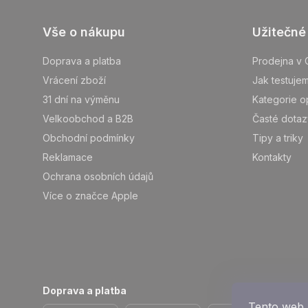
Z
Vše o nákupu
Užitečné
á
p
Doprava a platba
Prodejna v 
ä
Vrácení zboží
Jak testuje
t
31 dní na výměnu
Kategorie o
i
Velkoobchod a B2B
Časté dotaz
e
Obchodní podmínky
Tipy a triky
Reklamace
Kontakty
Ochrana osobních údajů
Více o značce Apple
Doprava a platba
Tento web 