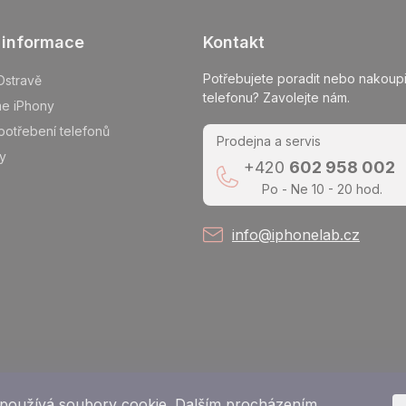
 informace
Kontakt
Potřebujete poradit nebo nakoupi
Ostravě
telefonu? Zavolejte nám.
me iPhony
potřebení telefonů
Prodejna a servis
y
+420
602 958 002
Po - Ne 10 - 20 hod.
info@iphonelab.cz
používá soubory cookie. Dalším procházením