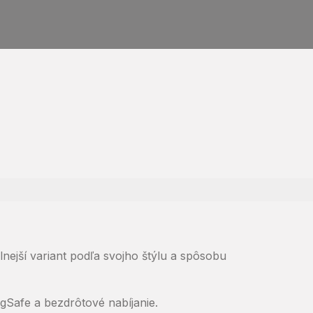
lnejší variant podľa svojho štýlu a spôsobu
gSafe a bezdrôtové nabíjanie.