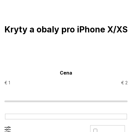
Prejsť
na
obsah
Kryty a obaly pro iPhone X/XS
Cena
€
1
€
2