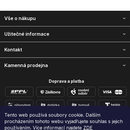
Z
Vše o nákupu
á
p
ä
Užitečné informace
t
i
Kontakt
e
Kamenná prodejna
Doprava a platba
Tento web používá soubory cookie. Dalším
procházením tohoto webu vyjadřujete souhlas s jejich
Přidejte se k nám na sítích
používáním. Více informací najdete
ZDE