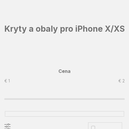
Prejsť
na
obsah
Kryty a obaly pro iPhone X/XS
Cena
€
1
€
2