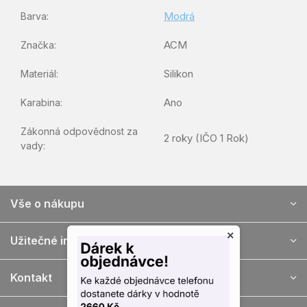
Modrá
Barva
:
ACM
Značka
:
Silikon
Materiál
:
Ano
Karabina
:
Zákonná odpovědnost za
2 roky (IČO 1 Rok)
vady
:
Z
Vše o nákupu
á
p
×
ä
Užitečné informace
t
i
Kontakt
e