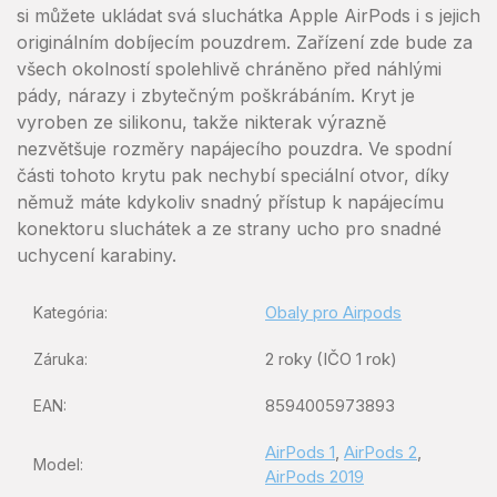
si můžete ukládat svá sluchátka Apple AirPods i s jejich
originálním dobíjecím pouzdrem. Zařízení zde bude za
všech okolností spolehlivě chráněno před náhlými
pády, nárazy i zbytečným poškrábáním. Kryt je
vyroben ze silikonu, takže nikterak výrazně
nezvětšuje rozměry napájecího pouzdra. Ve spodní
části tohoto krytu pak nechybí speciální otvor, díky
němuž máte kdykoliv snadný přístup k napájecímu
konektoru sluchátek a ze strany ucho pro snadné
uchycení karabiny.
Obaly pro Airpods
Kategória
:
2 roky (IČO 1 rok)
Záruka
:
8594005973893
EAN
:
AirPods 1
,
AirPods 2
,
Model
:
AirPods 2019