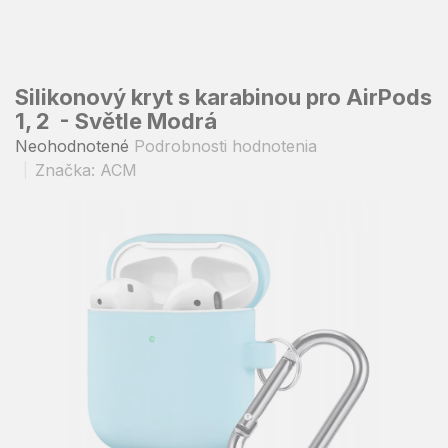
Prejsť
na
obsah
Silikonový kryt s karabinou pro AirPods
1, 2 - Světle Modrá
Priemerné
Neohodnotené
Podrobnosti hodnotenia
hodnotenie
Značka:
ACM
produktu
je
0,0
z
5
hviezdičiek.