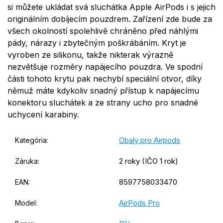
si můžete ukládat svá sluchátka Apple AirPods i s jejich
originálním dobíjecím pouzdrem. Zařízení zde bude za
všech okolností spolehlivě chráněno před náhlými
pády, nárazy i zbytečným poškrábáním. Kryt je
vyroben ze silikonu, takže nikterak výrazně
nezvětšuje rozměry napájecího pouzdra. Ve spodní
části tohoto krytu pak nechybí speciální otvor, díky
němuž máte kdykoliv snadný přístup k napájecímu
konektoru sluchátek a ze strany ucho pro snadné
uchycení karabiny.
Obaly pro Airpods
Kategória
:
2 roky (IČO 1 rok)
Záruka
:
8597758033470
EAN
:
AirPods Pro
Model
: