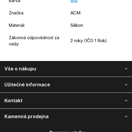
Bílá
Barva
:
ACM
Značka
:
Silikon
Materiál
:
Zákonná odpovědnost za
2 roky (IČO 1 Rok)
vady
:
Z
Vše o nákupu
á
p
ä
Užitečné informace
t
i
Kontakt
e
Kamenná prodejna