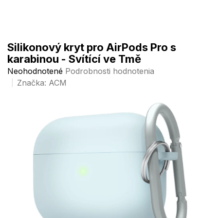
Prejsť
na
obsah
Silikonový kryt pro AirPods Pro s
karabinou - Svítící ve Tmě
Priemerné
Neohodnotené
Podrobnosti hodnotenia
hodnotenie
Značka:
ACM
produktu
je
0,0
z
5
hviezdičiek.