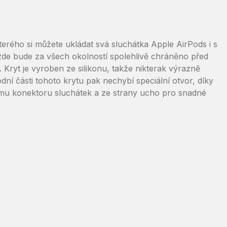
kterého si můžete ukládat svá sluchátka Apple AirPods i s
 zde bude za všech okolností spolehlivě chráněno před
Kryt je vyroben ze silikonu, takže nikterak výrazně
ní části tohoto krytu pak nechybí speciální otvor, díky
ímu konektoru sluchátek a ze strany ucho pro snadné