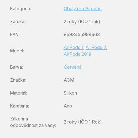
Obaly pro Airpods
Kategória
:
2 roky (IČO 1 rok)
Záruka
:
8593455994663
EAN
:
AirPods 1
,
AirPods 2
,
Model
:
AirPods 2019
Červená
Barva
:
ACM
Značka
:
Silikon
Materiál
:
Ano
Karabina
:
Zákonná
2 roky (IČO 1 Rok)
odpovědnost za vady
: