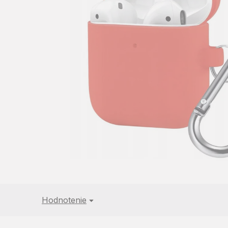
5
hviezdičiek.
Hodnotenie