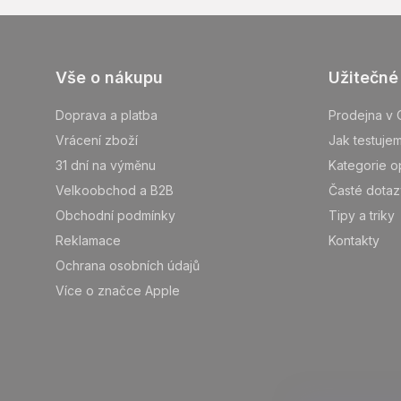
Z
Vše o nákupu
Užitečné
á
p
Doprava a platba
Prodejna v 
ä
Vrácení zboží
Jak testuje
t
31 dní na výměnu
Kategorie o
i
Velkoobchod a B2B
Časté dotaz
e
Obchodní podmínky
Tipy a triky
Reklamace
Kontakty
Ochrana osobních údajů
Více o značce Apple