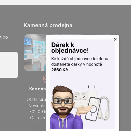
Kamenná prodejna
t po
×
Kde nás najdete
Otevřeno každý den
OC Futurum Ostrava
Po - Ne:
Novinářská 3178/6
9 - 21 hod.
702 00 Moravská
Do prodejny
Ostrava a Přívoz