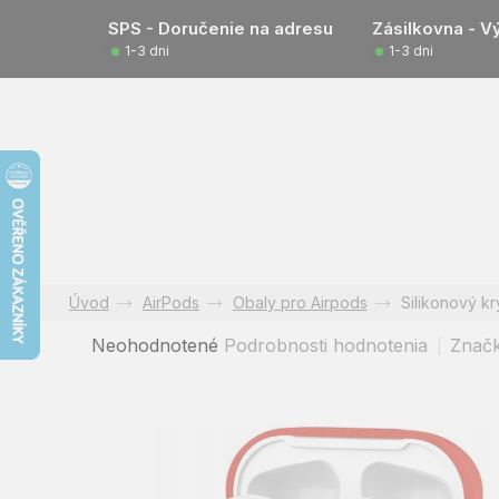
Prejsť
SPS - Doručenie na adresu
Zásilkovna - V
na
1-3 dni
1-3 dni
obsah
AirPods
Obaly pro Airpods
Silikonový kr
Priemerné
Neohodnotené
Podrobnosti hodnotenia
Znač
hodnotenie
produktu
je
0,0
z