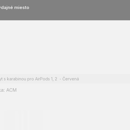
ýdajné miesto
yt s karabinou pro AirPods 1, 2 - Červená
ka:
ACM