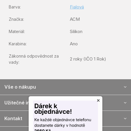
Fialová
Barva
:
ACM
Značka
:
Silikon
Materiál
:
Ano
Karabina
:
Zákonná odpovědnost za
2 roky (IČO 1 Rok)
vady
:
Z
Vše o nákupu
á
p
×
ä
Užitečné informace
t
i
Kontakt
e