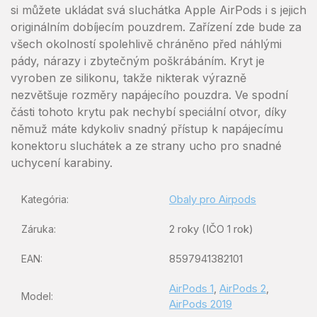
si můžete ukládat svá sluchátka Apple AirPods i s jejich
originálním dobíjecím pouzdrem. Zařízení zde bude za
všech okolností spolehlivě chráněno před náhlými
pády, nárazy i zbytečným poškrábáním. Kryt je
vyroben ze silikonu, takže nikterak výrazně
nezvětšuje rozměry napájecího pouzdra. Ve spodní
části tohoto krytu pak nechybí speciální otvor, díky
němuž máte kdykoliv snadný přístup k napájecímu
konektoru sluchátek a ze strany ucho pro snadné
uchycení karabiny.
Obaly pro Airpods
Kategória
:
2 roky (IČO 1 rok)
Záruka
:
8597941382101
EAN
:
AirPods 1
,
AirPods 2
,
Model
:
AirPods 2019