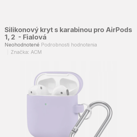
Prejsť
na
obsah
Silikonový kryt s karabinou pro AirPods
1, 2 - Fialová
Priemerné
Neohodnotené
Podrobnosti hodnotenia
hodnotenie
Značka:
ACM
produktu
je
0,0
z
5
hviezdičiek.