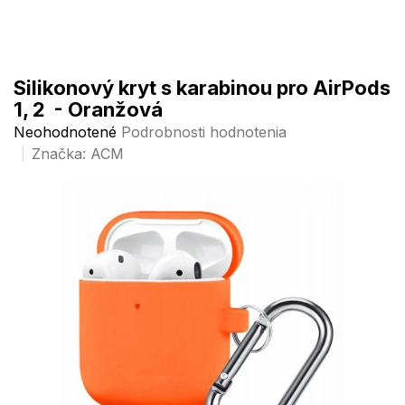
Prejsť
na
obsah
Silikonový kryt s karabinou pro AirPods
1, 2 - Oranžová
Priemerné
Neohodnotené
Podrobnosti hodnotenia
hodnotenie
Značka:
ACM
produktu
je
0,0
z
5
hviezdičiek.