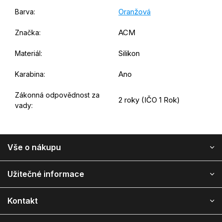
Oranžová
Barva
:
ACM
Značka
:
Silikon
Materiál
:
Ano
Karabina
:
Zákonná odpovědnost za
2 roky (IČO 1 Rok)
vady
:
Z
Vše o nákupu
á
p
ä
Užitečné informace
t
i
Kontakt
e