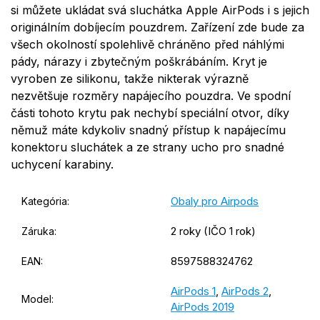
si můžete ukládat svá sluchátka Apple AirPods i s jejich
originálním dobíjecím pouzdrem. Zařízení zde bude za
všech okolností spolehlivě chráněno před náhlými
pády, nárazy i zbytečným poškrábáním. Kryt je
vyroben ze silikonu, takže nikterak výrazně
nezvětšuje rozměry napájecího pouzdra. Ve spodní
části tohoto krytu pak nechybí speciální otvor, díky
němuž máte kdykoliv snadný přístup k napájecímu
konektoru sluchátek a ze strany ucho pro snadné
uchycení karabiny.
Obaly pro Airpods
Kategória
:
2 roky (IČO 1 rok)
Záruka
:
8597588324762
EAN
:
AirPods 1
,
AirPods 2
,
Model
:
AirPods 2019