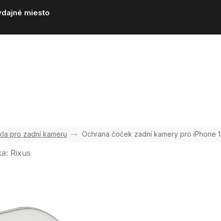
ýdajné miesto
kla pro zadní kameru
Ochrana čoček zadní kamery pro iPhone 15
ka:
Rixus