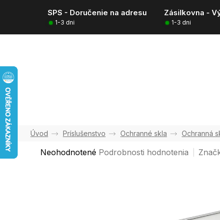
Prejsť
SPS - Doručenie na adresu
Zásilkovna - V
na
1-3 dni
1-3 dni
obsah
Príslušenstvo
Ochranné skla
Ochranná s
Priemerné
Neohodnotené
Podrobnosti hodnotenia
Znač
hodnotenie
produktu
je
0,0
z