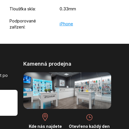
0.33mm
Tloušťka skla
:
Podporované
iPhone
zařízení
:
Kamenná prodejna
t po
Kde nás najdete
Otevřeno každý den