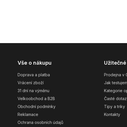
Z
Vše o nákupu
Užitečné
á
p
Doprava a platba
Prodejna v 
ä
Vrácení zboží
Jak testuje
t
31 dní na výměnu
Kategorie o
i
Velkoobchod a B2B
Časté dotaz
e
Obchodní podmínky
Tipy a triky
Reklamace
Kontakty
Ochrana osobních údajů