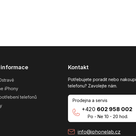
 informace
Kontakt
Potřebujete poradit nebo nakoupi
Ostravě
telefonu? Zavolejte nám.
me iPhony
potřebení telefonů
Prodejna a servis
y
+420
602 958 002
Po - Ne 10 - 20 hod.
info@iphonelab.cz