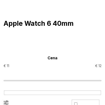
Prejsť
na
obsah
Apple Watch 6 40mm
Cena
€
11
€
12