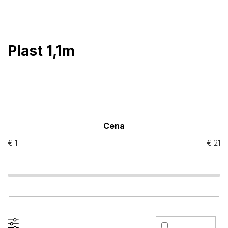
Prejsť
na
obsah
Plast 1,1m
Cena
€
1
€
21