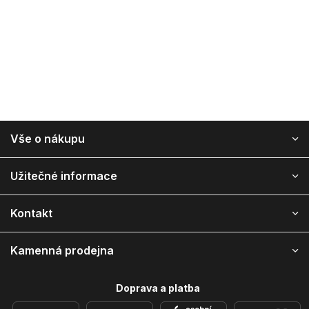
Z
Vše o nákupu
á
p
ä
Užitečné informace
t
i
Kontakt
e
Kamenná prodejna
Doprava a platba