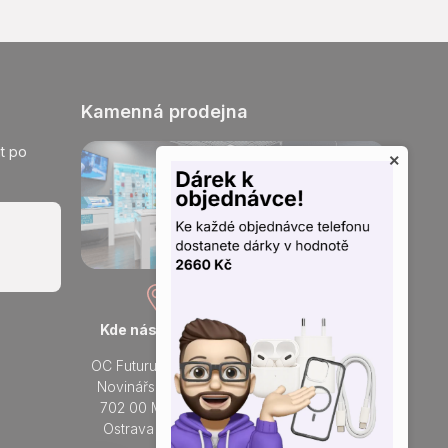
Kamenná prodejna
t po
×
Kde nás najdete
Otevřeno každý den
OC Futurum Ostrava
Po - Ne:
Novinářská 3178/6
9 - 21 hod.
702 00 Moravská
Do prodejny
Ostrava a Přívoz