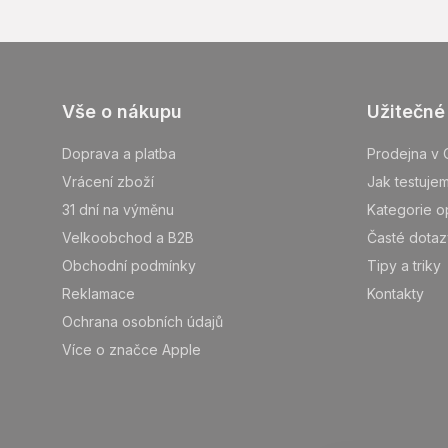
Z
Vše o nákupu
Užitečné
á
p
Doprava a platba
Prodejna v 
ä
Vrácení zboží
Jak testuje
t
31 dní na výměnu
Kategorie o
i
Velkoobchod a B2B
Časté dotaz
e
Obchodní podmínky
Tipy a triky
Reklamace
Kontakty
Ochrana osobních údajů
Více o značce Apple