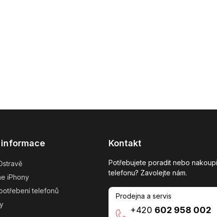
 informace
Kontakt
Potřebujete poradit nebo nakoupi
Ostravě
telefonu? Zavolejte nám.
me iPhony
potřebení telefonů
Prodejna a servis
y
+420
602 958 002