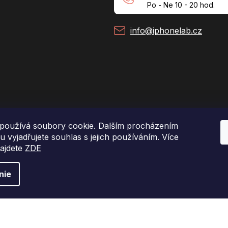
Po - Ne 10 - 20 hod.
info@iphonelab.cz
používá soubory cookie. Dalším procházením
 vyjadřujete souhlas s jejich používáním. Více
najdete
ZDE
Copyright 2026
e-shop iPhoneLab.cz
. Všetky práva vyhradené.
nie
Vytvoril Shoptet