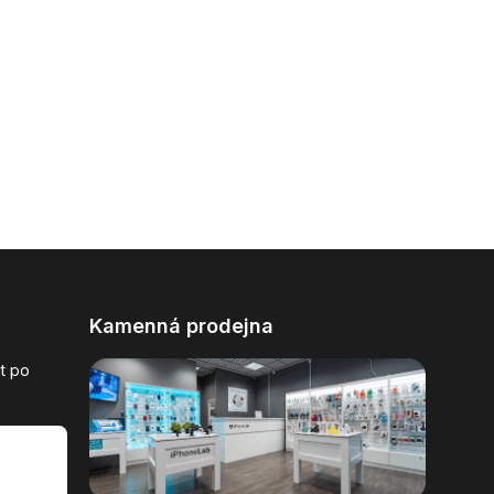
Kamenná prodejna
t po