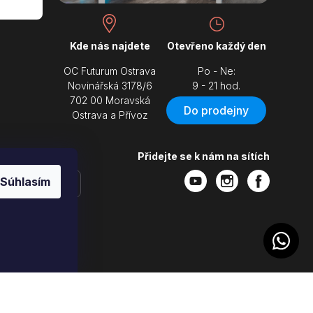
Kde nás najdete
Otevřeno každý den
OC Futurum Ostrava
Po - Ne:
Novinářská 3178/6
9 - 21 hod.
702 00 Moravská
Do prodejny
Ostrava a Přívoz
Přidejte se k nám na sítích
Súhlasím