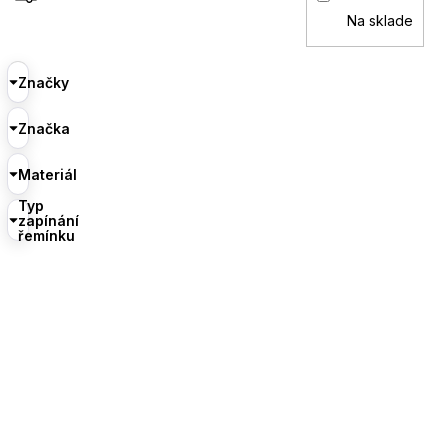
Na sklade
Značky
Značka
Materiál
Typ
zapínání
řemínku