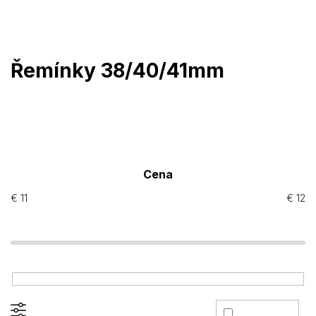
Prejsť
na
obsah
Řemínky 38/40/41mm
Cena
€
11
€
12