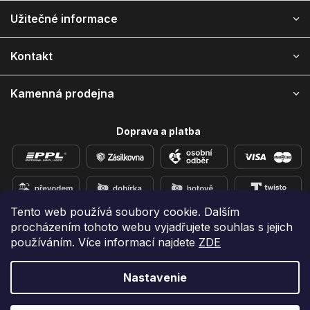
p
ä
Užitečné informace
t
i
Kontakt
e
Kamenná prodejna
Doprava a platba
Tento web používá soubory cookie. Dalším
procházením tohoto webu vyjadřujete souhlas s jejich
Přidejte se k nám na sítích
používáním. Více informací najdete
ZDE
Nastavenie
Vytvoril Shoptet