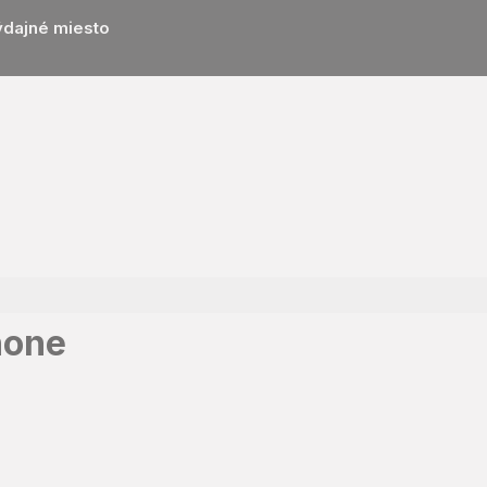
ýdajné miesto
hone