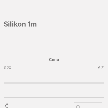
Prejsť
na
obsah
Silikon 1m
Cena
€
20
€
21