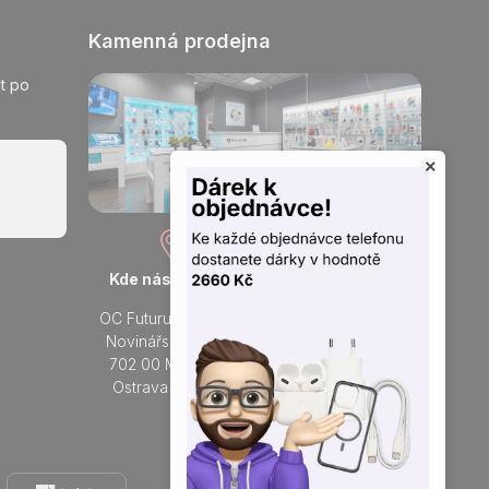
Kamenná prodejna
t po
×
Kde nás najdete
Otevřeno každý den
OC Futurum Ostrava
Po - Ne:
Novinářská 3178/6
9 - 21 hod.
702 00 Moravská
Do prodejny
Ostrava a Přívoz
Přidejte se k nám na sítích