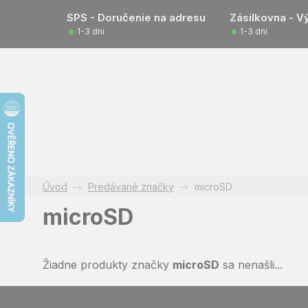
Prejsť
SPS - Doručenie na adresu
Zásilkovna - V
na
1-3 dni
1-3 dni
obsah
Predávané značky
microSD
microSD
Žiadne produkty značky
microSD
sa nenašli...