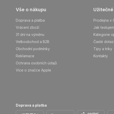
Z
Vše o nákupu
Užitečné
á
p
Doprava a platba
Prodejna v 
ä
Vrácení zboží
Jak testuje
t
31 dní na výměnu
Kategorie o
i
Velkoobchod a B2B
Časté dotaz
e
Obchodní podmínky
Tipy a triky
Reklamace
Kontakty
Ochrana osobních údajů
Více o značce Apple
Doprava a platba