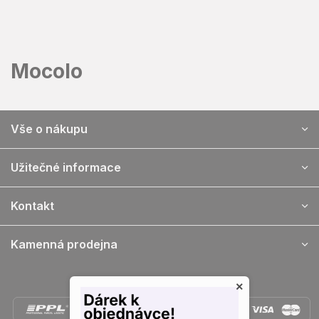
Prejsť
na
obsah
Mocolo
Z
Vše o nákupu
á
p
ä
Užitečné informace
t
i
Kontakt
e
Kamenná prodejna
Doprava a platba
×