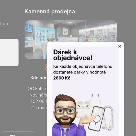
Kamenná prodejna
t po
×
Kde nás najdete
Otevřeno každý den
OC Futurum Ostrava
Po - Ne:
Novinářská 3178/6
9 - 21 hod.
702 00 Moravská
Do prodejny
Ostrava a Přívoz
Přidejte se k nám na sítích