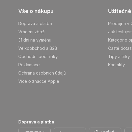
Z
Vše o nákupu
Užitečné
á
p
Doprava a platba
Prodejna v 
ä
Vrácení zboží
Jak testuje
t
31 dní na výměnu
Kategorie o
i
Velkoobchod a B2B
Časté dotaz
e
Obchodní podmínky
Tipy a triky
Reklamace
Kontakty
Ochrana osobních údajů
Více o značce Apple
Doprava a platba