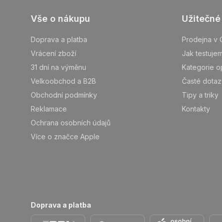
Z
Vše o nákupu
Užitečné
á
p
Doprava a platba
Prodejna v 
ä
Vrácení zboží
Jak testuje
t
31 dní na výměnu
Kategorie o
i
Velkoobchod a B2B
Časté dotaz
e
Obchodní podmínky
Tipy a triky
Reklamace
Kontakty
Ochrana osobních údajů
Více o značce Apple
Doprava a platba