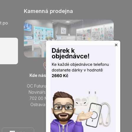
Kamenná prodejna
t po
×
Kde nás najdete
Otevřeno každý den
OC Futurum Ostrava
Po - Ne:
Novinářská 3178/6
9 - 21 hod.
702 00 Moravská
Do prodejny
Ostrava a Přívoz
Přidejte se k nám na sítích