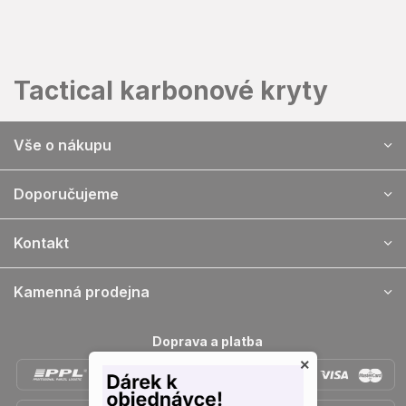
Přejít
na
obsah
Tactical karbonové kryty
Z
Vše o nákupu
á
p
a
Doporučujeme
t
í
Kontakt
Kamenná prodejna
Doprava a platba
×