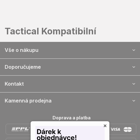
Přejít
na
obsah
Tactical Kompatibilní
Z
Vše o nákupu
á
p
a
Doporučujeme
t
í
Kontakt
Kamenná prodejna
Doprava a platba
×