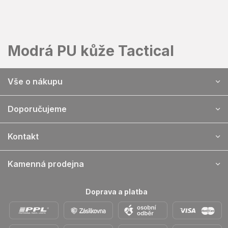
Přejít
na
obsah
Modrá PU kůže Tactical
Z
Vše o nákupu
á
p
a
Doporučujeme
t
í
Kontakt
Kamenná prodejna
Doprava a platba