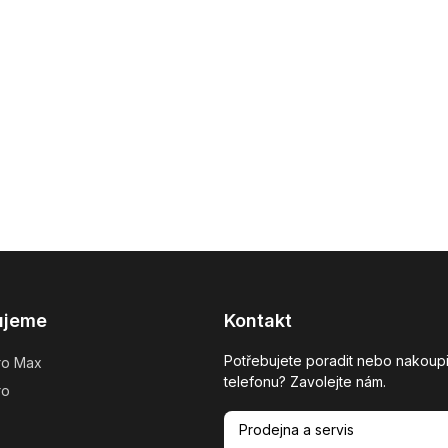
ujeme
Kontakt
Potřebujete poradit nebo nakoupi
ro Max
telefonu? Zavolejte nám.
ro
Prodejna a servis