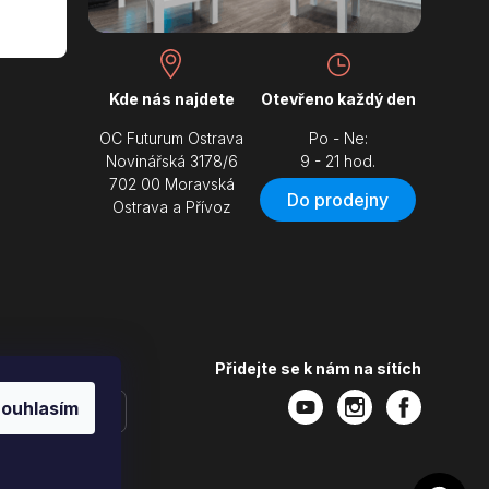
Kde nás najdete
Otevřeno každý den
OC Futurum Ostrava
Po - Ne:
Novinářská 3178/6
9 - 21 hod.
702 00 Moravská
Do prodejny
Ostrava a Přívoz
Přidejte se k nám na sítích
ouhlasím