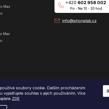
+420
602 958 002
ro Max
Po - Ne 10 - 20 hod.
ro
info@iphonelab.cz
ro Max
ro
používá soubory cookie. Dalším procházením
S
 vyjadřujete souhlas s jejich používáním. Více
najdete
ZDE
Copyright 2026
e-shop iPhoneLab.cz
. Všechna práva vyhrazena.