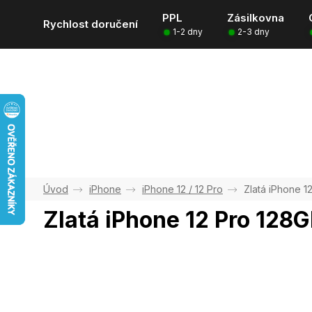
Přejít
PPL
Zásilkovna
na
Rychlost doručení
1-2 dny
2-3 dny
obsah
iPhone
iPhone 12 / 12 Pro
Zlatá iPhone 1
Zlatá iPhone 12 Pro 128