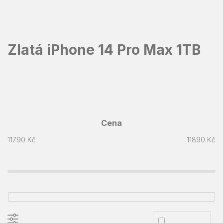
Přejít
na
obsah
Zlatá iPhone 14 Pro Max 1TB
Cena
11790
Kč
11890
Kč