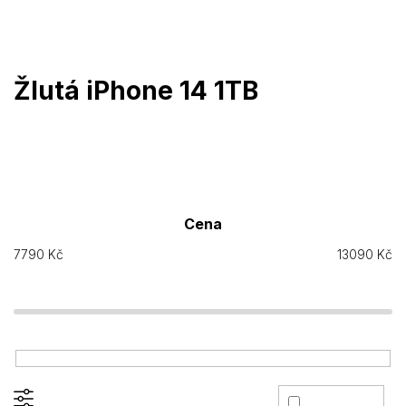
Přejít
na
obsah
Žlutá iPhone 14 1TB
Cena
7790
Kč
13090
Kč