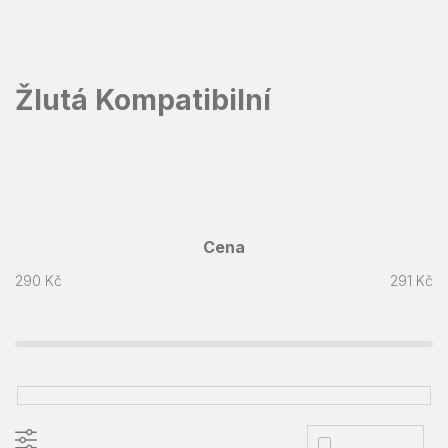
Přejít
na
obsah
Žlutá Kompatibilní
Cena
290
Kč
291
Kč