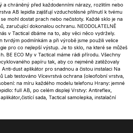
stý a chráněný před každodenními nárazy, rozlitím nebo
tva AB lepidla zajišťují vzduchotěsné přilnutí k tvému
 se mohl dostat prach nebo nečistoty. Každé sklo je na
onů, zaručující dokonalou ochranu. NEODOLATELNĚ
s v Tactical dbáme na to, aby věci něco vydržely.
en tvrdým podmínkám a při výrobě jsme použili velice
ogie pro co nejlepší výstup. Je to sklo, na které se můžeš
ch. BE ECO My v Tactical máme rádi přírodu. Všechny
ecyklovaného papíru tak, aby co nejméně zatěžovaly
 Anti-dust aplikátor pro snadnou a čistou instalaci Na
 Lab testováno Vícevrstvá ochrana (oleofobní vrstva,
sobení: na míru každého modelu telefonu Hrany: jemné
lo: full AB, po celém displeji Vrstvy: Antireflex,
aplikátor,čistící sada, Tactical samolepka, instalační