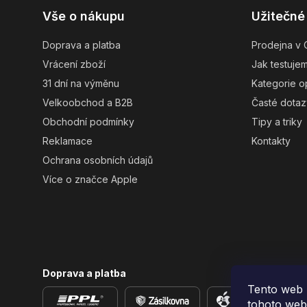
Z
Vše o nákupu
Užitečné
á
p
Doprava a platba
Prodejna v 
ä
Vrácení zboží
Jak testuje
t
31 dní na výměnu
Kategorie o
i
Velkoobchod a B2B
Časté dotaz
e
Obchodní podmínky
Tipy a triky
Reklamace
Kontakty
Ochrana osobních údajů
Více o značce Apple
Doprava a platba
Tento web 
tohoto webu