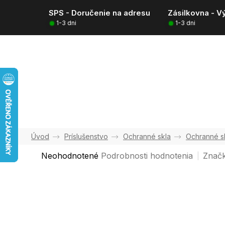
Prejsť
SPS - Doručenie na adresu
Zásilkovna - V
na
1-3 dni
1-3 dni
obsah
Príslušenstvo
Ochranné skla
Ochranné s
Priemerné
Neohodnotené
Podrobnosti hodnotenia
Znač
hodnotenie
produktu
je
0,0
z