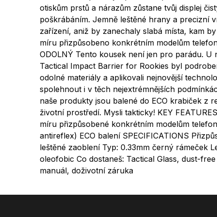
otiskům prstů a nárazům zůstane tvůj displej či
poškrábáním. Jemně leštěné hrany a precizní vrs
zařízení, aniž by zanechaly slabá místa, kam by
míru přizpůsobeno konkrétním modelům telef
ODOLNÝ Tento kousek není jen pro parádu. U ná
Tactical Impact Barrier for Rookies byl podrob
odolné materiály a aplikovali nejnovější technol
spolehnout i v těch nejextrémnějších podmínká
naše produkty jsou balené do ECO krabiček z r
životní prostředí. Mysli takticky! KEY FEATURES
míru přizpůsobené konkrétním modelům telefonů
antireflex) ECO balení SPECIFICATIONS Přizpů
leštěné zaoblení Typ: 0.33mm černý rámeček Lepid
oleofobic Co dostaneš: Tactical Glass, dust-free 
manuál, doživotní záruka