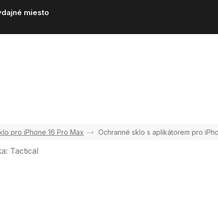
ýdajné miesto
klo pro iPhone 16 Pro Max
Ochranné sklo s aplikátorem pro iPh
ka:
Tactical