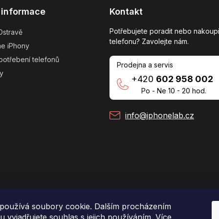
 informace
Kontakt
Potřebujete poradit nebo nakoupi
Ostravě
telefonu? Zavolejte nám.
me iPhony
potřebení telefonů
Prodejna a servis
y
+420
602 958 002
Po - Ne 10 - 20 hod.
info@iphonelab.cz
používá soubory cookie. Dalším procházením
 vyjadřujete souhlas s jejich používáním. Více