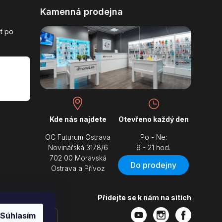
Kamenná prodejna
t po
Kde nás najdete
Otevřeno každý den
OC Futurum Ostrava
Po - Ne:
Novinářská 3178/6
9 - 21 hod.
702 00 Moravská
Do prodejny
Ostrava a Přívoz
Přidejte se k nám na sítích
Súhlasím