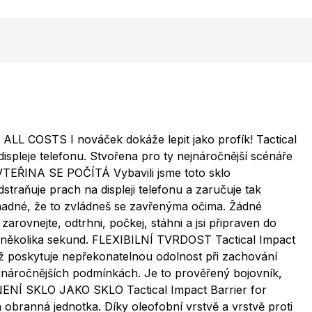
 COSTS I nováček dokáže lepit jako profík! Tactical
displeje telefonu. Stvořena pro ty nejnáročnější scénáře
VTEŘINA SE POČÍTÁ Vybavili jsme toto sklo
straňuje prach na displeji telefonu a zaručuje tak
snadné, že to zvládneš se zavřenýma očima. Žádné
 zarovnejte, odtrhni, počkej, stáhni a jsi připraven do
několika sekund. FLEXIBILNÍ TVRDOST Tactical Impact
mž poskytuje nepřekonatelnou odolnost při zachování
 nejnáročnějších podmínkách. Je to prověřený bojovník,
. NENÍ SKLO JAKO SKLO Tactical Impact Barrier for
á obranná jednotka. Díky oleofobní vrstvě a vrstvě proti