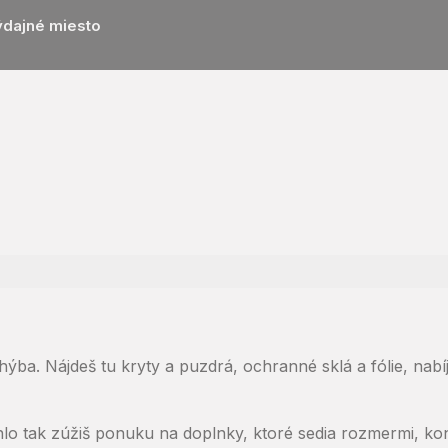
ýdajné miesto
ba. Nájdeš tu kryty a puzdrá, ochranné sklá a fólie, nabíja
hlo tak zúžiš ponuku na doplnky, ktoré sedia rozmermi, k