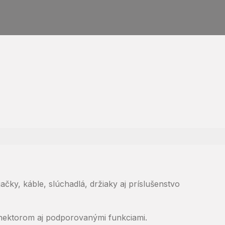
čky, káble, slúchadlá, držiaky aj príslušenstvo
onektorom aj podporovanými funkciami.