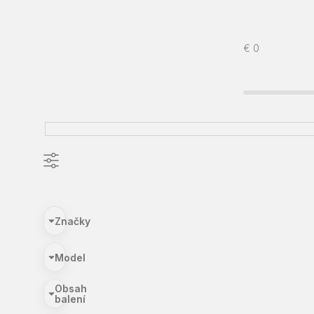
€
0
Značky
Model
Obsah
balení