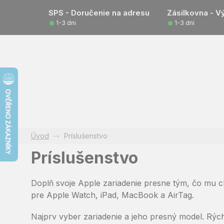
Prejsť
SPS - Doručenie na adresu
Zásilkovna - V
na
1-3 dni
1-3 dni
obsah
Príslušenstvo
Príslušenstvo
Doplň svoje Apple zariadenie presne tým, čo mu chý
pre Apple Watch, iPad, MacBook a AirTag.
Najprv vyber zariadenie a jeho presný model. Rýc